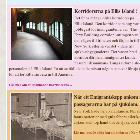
Korridorerna på Ellis Island !
Det finns många olika korridorer på
Ellis Island. Den korridor som nog var
jobbigast för immigranterna var "The
Ferry Building corridor" antingen var
det vägen till friheten och färjan in till
New York eller så var det vidare till
sjukhusbyggnaderna. Det var en bred
korridor där flera immigranter kunde
passera tillsammans. Längs sidorna sto
personalen på Ellis Island för att se ifall de hade missat någon som var för sju
för att fortsätta sin resa in till Amerika.
Läs mer om de spännande korridorerna »
När ett Emigrantskepp ankom 
passagerarna bar på sjukdom.
New York hade flera karantänöar. När et
fanns patienter med gula febern eller 
ankom och tog hand om de sjuka och fö
Läs mer om de olika karantänöarna i New 