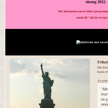
säsong 2022.
Mer information om att delta i programmet
Ansök till "Allt för Sverig
Frihet
Det för
hamn eft
En polsk
"Mrs
över
en g
stor