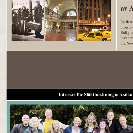
av 
De fles
Största
Enligt 
invandr
via New
Intresset för Släktforskning och söka