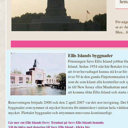
hem
För någr
se av Am
Men... f
Ellis Islands byggnader
Föreningen Save Ellis Island jobbar för
Island. Sedan 1954 står här flertalet ö
att över huvudtaget kunna stå kvar för
över 50 år den gamla Färjeterminalen (
som de som klarat alla kontroller och sj
in till New Jersey eller Manhattan med 
att komma ifrån Ellis Island och starta 
Renoveringen började 2000 och den 2 april 2007 var det stor invigning. Det 
byggnader som rymmer så mycket historia för människor i nästan hela världen. Ä
mycket. Flertalet byggnader och utrymmen renoveras kontinuerligt.
Läs mer om Ellis Islands Ferry Terminal på Save Ellis Islands hemsida
Vill du bidra med donation till Save Ellis Island - klicka här