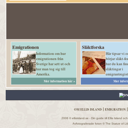
Emigrationen
Släktforska
Information om hur
Här tipsar vi 
emigrationen från
börjar släkt-fo
Sverige har sett ut och
hur du kan fin
hur man tog sig till
släktingar i
Amerika.
emigrantregist
Mer information här »
Mer infor
|
OM ELLIS ISLAND
EMIGRATION
2006 © ellisisland.se - Din guide till Ellis Island o
Avfotograferade foton © The Statue of Libe