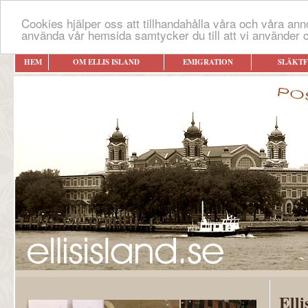
Cookies hjälper oss att tillhandahålla våra och våra an
använda vår hemsida samtycker du till att vi använder 
HEM
OM ELLIS ISLAND
EMIGRATION
SLÄKT
Elli