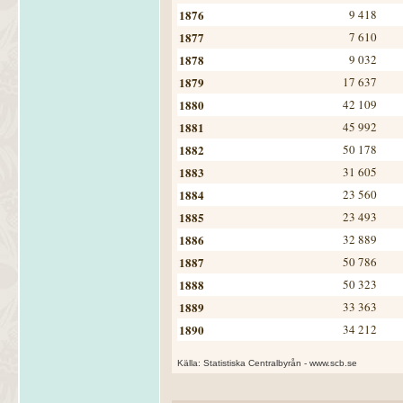
1876
9 418
1877
7 610
1878
9 032
1879
17 637
1880
42 109
1881
45 992
1882
50 178
1883
31 605
1884
23 560
1885
23 493
1886
32 889
1887
50 786
1888
50 323
1889
33 363
1890
34 212
Källa: Statistiska Centralbyrån - www.scb.se