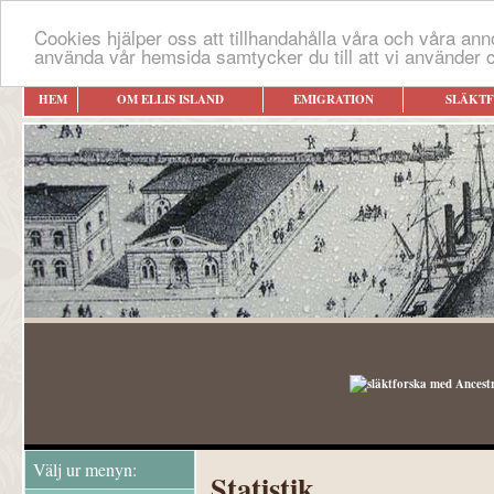
Cookies hjälper oss att tillhandahålla våra och våra an
använda vår hemsida samtycker du till att vi använder 
HEM
OM ELLIS ISLAND
EMIGRATION
SLÄKT
Välj ur menyn:
Statistik