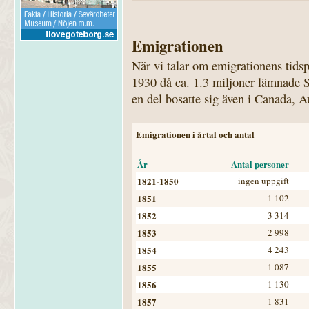
Emigrationen
När vi talar om emigrationens tidsp
1930 då ca. 1.3 miljoner lämnade S
en del bosatte sig även i Canada, 
Emigrationen i årtal och antal
År
Antal personer
1821-1850
ingen uppgift
1851
1 102
1852
3 314
1853
2 998
1854
4 243
1855
1 087
1856
1 130
1857
1 831