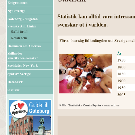
Emigrationen
Nya Sverige
Statistik kan alltid vara intress
Göteborg - Sillgatan
svenskar ut i världen.
Svenska Am. Linien
SAL i årtal
Resan hem
Först - hur såg folkmängden ut i Sverige me
Drömmen om Amerika
År
Skillnader
amerikaner/svenskar
1750
Spelstaten New York
1800
1850
Spår av Sverige
1900
Databaser
1950
Statistik
2005
Källa: Statistiska Centralbyrån - www.scb.se