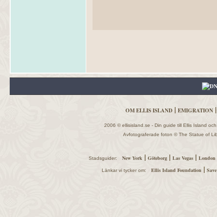
|
OM ELLIS ISLAND
EMIGRATION
2006 © ellisisland.se - Din guide till Ellis Island o
Avfotograferade foton © The Statue of Libe
|
|
|
New York
Göteborg
Las Vegas
London
Stadsguider:
|
Ellis Island Foundation
Save
Länkar vi tycker om: